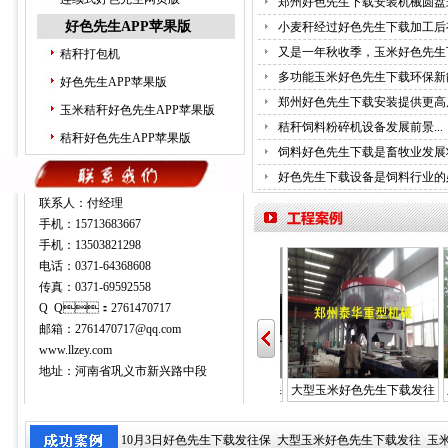
郑州好色先生下载安装机械圆盘式
秸秆好色先生网页版
好色先生APP苹果版
小麦秆经过好色先生下载加工后有
又是一年秋收季，玉米好色先生
秸秆打包机
多功能玉米好色先生下载环保新能
好色先生APP苹果版
郑州好色先生下载安装提供更高质
玉米秸秆好色先生APP苹果版
秸秆饲料粉碎机设备发展前景...
秸秆好色先生APP苹果版
饲料好色先生下载是畜牧业发展壮
好色先生下载设备是饲料行业的必
生物质环保好色先生网页版
联系人：付经理
手机：15713683667
手机：13503821298
电话：0371-64368608
传真：0371-69592558
Q Q：2761470717
邮箱：2761470717@qq.com
www.llzey.com
移动式大型好色先生下载
地址：河南省巩义市新兴路中段
10月3日好色先生下载发往保
大型玉米好色先生下载发往
10月3日好色先生下载发往保
大型玉米好色先生下载发往
玉