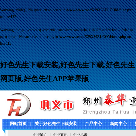
Warning
: mkdir(): No space left on device in
/www/wwwroot/X29X30Z1.COM/func.php
on line
127
Warning
: file_put_contents(./cachefile_yuan/llzey.com/cache/11/687f6/c1569.html): failed to
open stream: No such file or directory in
/www/wwwroot/X29X30Z1.COM/func.php
on
line
115
好色先生下载安装,好色先生下载,好色先生
网页版,好色先生APP苹果版
网站首页
关于好色先生下载安装
产品中心
新闻中心
｜
｜
｜
｜
联系好色先生下载安装
企业简介
|
企业文化
视频中心
|
企业风采
｜